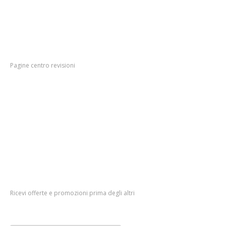
Revisione
bombole metano, costo, come e quando effettuarla
Tagliando
auto, tutte le informazioni utili
Impianti
gpl e metano; come , quando farli e perchè!
Menu
Pagine centro revisioni
Azienda
Contatti
Prenota
online
Blog
Newsletter
Ricevi offerte e promozioni prima degli altri
Nome e Cognome::