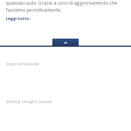
qualsiasi auto. Grazie a corsi di aggiornamento che
facciamo periodicamente.
Leggi tutto -
Facebook
Seguici su facebook
Info
utili per l’automobilista
dal blog, consigli e curiosità
Servizi
sull’assistenza e manutenzione auto private e a
noleggio
Antifurto
auto, il prezzo fa la differenza