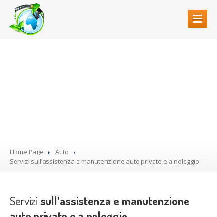
HOME
Servizi sull’assistenza e
CHI
SIAMO
manutenzione auto private
La
squadra
e a noleggio
REVISIONI
AUTO
GOMMISTA
OFFICINA
MECCANICA
Home Page
Auto
Elettrauto
Servizi
sull’assistenza e manutenzione auto private e a noleggio
Tutti
i servizi
BLOG
Servizi
sull’assistenza e manutenzione
auto private e a noleggio
PRENOTA ONLINE