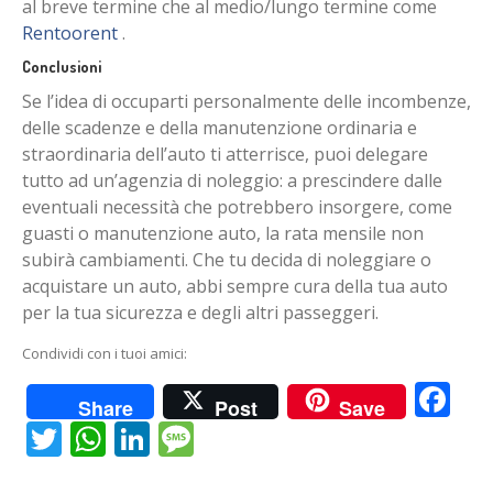
al breve termine che al medio/lungo termine come
Rentoorent
.
Conclusioni
Se l’idea di occuparti personalmente delle incombenze,
delle scadenze e della manutenzione ordinaria e
straordinaria dell’auto ti atterrisce, puoi delegare
tutto ad un’agenzia di noleggio: a prescindere dalle
eventuali necessità che potrebbero insorgere, come
guasti o manutenzione auto, la rata mensile non
subirà cambiamenti. Che tu decida di noleggiare o
acquistare un auto, abbi sempre cura della tua auto
per la tua sicurezza e degli altri passeggeri.
Condividi con i tuoi amici:
Fa
Share
Post
Save
Twitter
WhatsApp
LinkedIn
Message