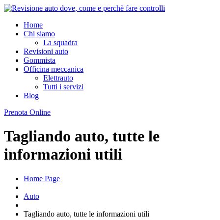
Home
Chi
siamo
La
squadra
Revisioni
auto
Gommista
Officina
meccanica
Elettrauto
Tutti
i servizi
Blog
Prenota Online
Tagliando auto, tutte le
informazioni utili
Home Page
Auto
Tagliando
auto, tutte le informazioni utili