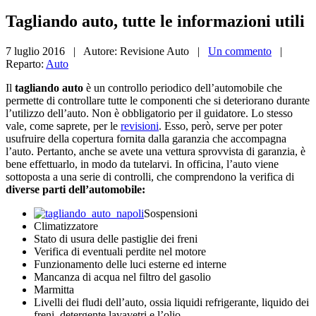
Tagliando
auto, tutte le informazioni utili
7 luglio 2016 | Autore: Revisione Auto |
Un commento
|
Reparto:
Auto
Il
tagliando auto
è un controllo periodico dell’automobile che
permette di controllare tutte le componenti che si deteriorano durante
l’utilizzo dell’auto. Non è obbligatorio per il guidatore. Lo stesso
vale, come saprete, per le
revisioni
. Esso, però, serve per poter
usufruire della copertura fornita dalla garanzia che accompagna
l’auto. Pertanto, anche se avete una vettura sprovvista di garanzia, è
bene effettuarlo, in modo da tutelarvi. In officina, l’auto viene
sottoposta a una serie di controlli, che comprendono la verifica di
diverse parti dell’automobile:
Sospensioni
Climatizzatore
Stato di usura delle pastiglie dei freni
Verifica di eventuali perdite nel motore
Funzionamento delle luci esterne ed interne
Mancanza di acqua nel filtro del gasolio
Marmitta
Livelli dei fludi dell’auto, ossia liquidi refrigerante, liquido dei
freni, detergente lavavetri e l’olio