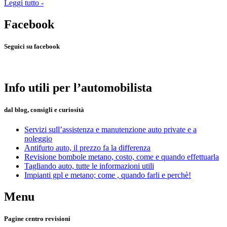
Leggi tutto -
Facebook
Seguici su facebook
Info
utili per l’automobilista
dal blog, consigli e curiosità
Servizi
sull’assistenza e manutenzione auto private e a
noleggio
Antifurto
auto, il prezzo fa la differenza
Revisione
bombole metano, costo, come e quando effettuarla
Tagliando
auto, tutte le informazioni utili
Impianti
gpl e metano; come , quando farli e perchè!
Menu
Pagine centro revisioni