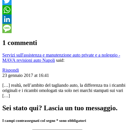
Facebook
Twitter
WhatsApp
LinkedIn
Message
1
commenti
Servizi sull'assistenza e manutenzione auto private e a noleggio -
MAVA revisioni auto Napoli
said:
Rispondi
23 gennaio 2017 at 16:41
[…] realtà, nell’ambito del tagliando auto, la differenza tra i ricambi
originali e i ricambi omologati sta solo nei marchi stampati sui vari
[…]
Sei
stato qui? Lascia un tuo messaggio.
I campi contrassegnati col segno * sono obbligatori