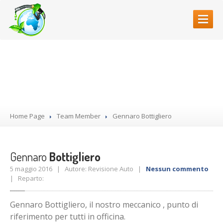
HOME
Il team
CHI
SIAMO
La
squadra
REVISIONI
AUTO
Home Page
Team Member
Gennaro
Bottigliero
GOMMISTA
OFFICINA
MECCANICA
Gennaro
Bottigliero
Elettrauto
5 maggio 2016 | Autore: Revisione Auto |
Nessun commento
Tutti
i servizi
| Reparto:
BLOG
Gennaro Bottigliero, il nostro meccanico , punto di
riferimento per tutti in officina.
PRENOTA ONLINE