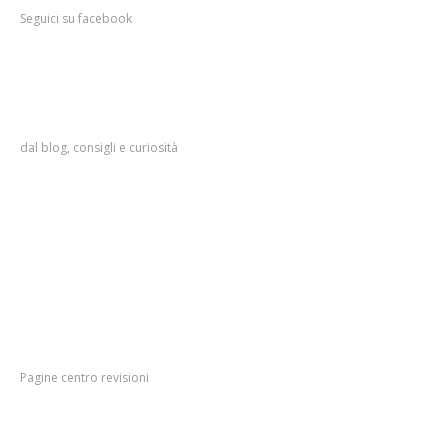
Seguici su facebook
Info
utili per l’automobilista
dal blog, consigli e curiosità
Servizi
sull’assistenza e manutenzione auto private e a
noleggio
Antifurto
auto, il prezzo fa la differenza
Revisione
bombole metano, costo, come e quando effettuarla
Tagliando
auto, tutte le informazioni utili
Impianti
gpl e metano; come , quando farli e perchè!
Menu
Pagine centro revisioni
Azienda